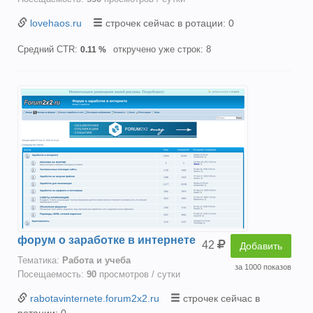
lovehaos.ru
строчек сейчас в ротации: 0
Средний CTR:
откручено уже строк: 8
0.11 %
форум о заработке в интернете
42
Добавить
Тематика:
Работа и учеба
за 1000 показов
Посещаемость:
90
просмотров / сутки
rabotavinternete.forum2x2.ru
строчек сейчас в
ротации: 0