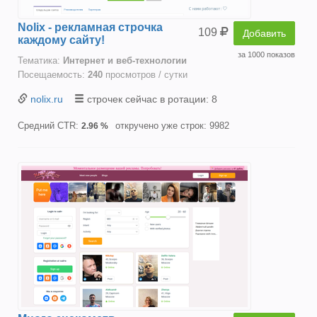
Nolix - рекламная строчка
109
Добавить
каждому сайту!
за 1000 показов
Тематика:
Интернет и веб-технологии
Посещаемость:
240
просмотров / сутки
nolix.ru
строчек сейчас в ротации: 8
Средний CTR:
откручено уже строк: 9982
2.96 %