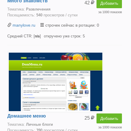
Много знакомств
42
Добавить
Тематика:
Развлечения
за 1000 показов
Посещаемость:
540
просмотров / сутки
manylove.ru
строчек сейчас в ротации: 0
Средний CTR: [
]
откручено уже строк: 5
n/a
Домашнее меню
25
Добавить
Тематика:
Личные блоги
за 1000 показов
Посещаемость:
390
просмотров / сутки