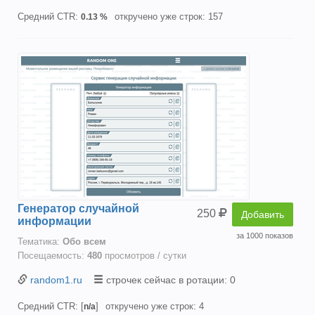
Средний CTR:
откручено уже строк: 157
0.13 %
Генератор случайной
250
Добавить
информации
за 1000 показов
Тематика:
Oбо всем
Посещаемость:
480
просмотров / сутки
random1.ru
строчек сейчас в ротации: 0
Средний CTR: [
]
откручено уже строк: 4
n/a