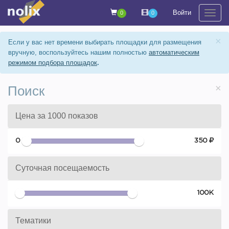
Войти
0
0
На
×
Если у вас нет времени выбирать площадки для размещения
вручную, воспользуйтесь нашим полностью
автоматическим
режимом подбора площадок
.
×
Поиск
Цена за 1000 показов
0
350
Суточная посещаемость
0
100К
Тематики