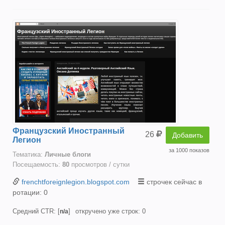
Французский Иностранный
26
Добавить
Легион
за 1000 показов
Тематика:
Личные блоги
Посещаемость:
80
просмотров / сутки
frenchtforeignlegion.blogspot.com
строчек сейчас в
ротации: 0
Средний CTR: [
]
откручено уже строк: 0
n/a