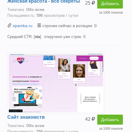
Женская красота - все секреты
25
Добавить
Тематика:
Oбо всем
за 1000 показов
Посещаемость:
590
просмотров / сутки
xpamka.ru
строчек сейчас в ротации: 0
Средний CTR: [
]
откручено уже строк: 0
n/a
Сайт знакомств
42
Добавить
Тематика:
Oбо всем
за 1000 показов
Посещаемость:
550
просмотров / сутки