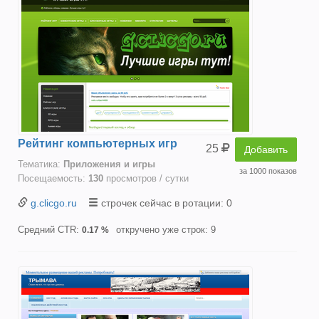
Рейтинг компьютерных игр
25
Добавить
Тематика:
Приложения и игры
за 1000 показов
Посещаемость:
130
просмотров / сутки
g.clicgo.ru
строчек сейчас в ротации: 0
Средний CTR:
откручено уже строк: 9
0.17 %