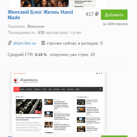
Женский Блог Жизнь Hand
417
Добавить
Made
за 1000 показов
Тематика:
Женское
Посещаемость:
630
просмотров / сутки
zhizn-hm.ru
строчек сейчас в ротации: 0
Средний CTR:
откручено уже строк: 20
0.18 %