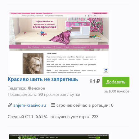
Красиво шить не запретишь
84
Добавить
Тематика:
Женское
за 1000 показов
Посещаемость:
90
просмотров / сутки
shjem-krasivo.ru
строчек сейчас в ротации: 0
Средний CTR:
откручено уже строк: 233
0.31 %