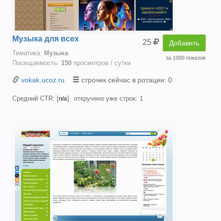
Музыка для всех
25
Добавить
Тематика:
Музыка
за 1000 показов
Посещаемость:
150
просмотров / сутки
vokak.ucoz.ru
строчек сейчас в ротации: 0
Средний CTR: [
]
откручено уже строк: 1
n/a