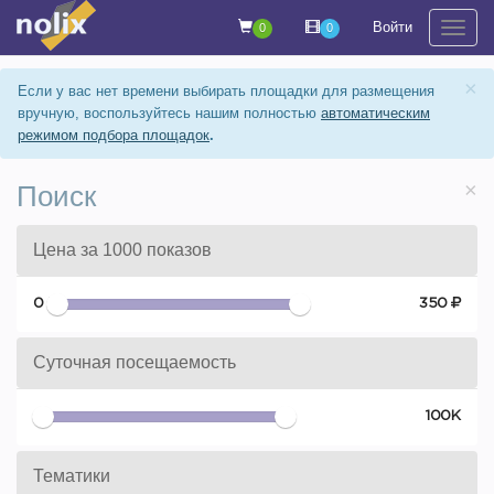
Войти
0
0
На
×
Если у вас нет времени выбирать площадки для размещения
вручную, воспользуйтесь нашим полностью
автоматическим
режимом подбора площадок
.
×
Поиск
Цена за 1000 показов
0
350
Суточная посещаемость
0
100К
Тематики