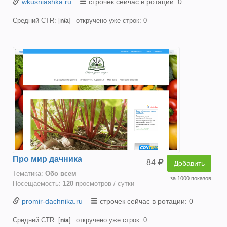
wkusniashka.ru
строчек сейчас в ротации: 0
Средний CTR: [
]
откручено уже строк: 0
n/a
Про мир дачника
84
Добавить
Тематика:
Oбо всем
за 1000 показов
Посещаемость:
120
просмотров / сутки
promir-dachnika.ru
строчек сейчас в ротации: 0
Средний CTR: [
]
откручено уже строк: 0
n/a