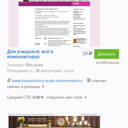
Для учащихся, всё о
34
Добавить
композиторах
за 1000 показов
Тематика:
Oбо всем
Посещаемость:
30
просмотров / сутки
www.kompozitory-znaki-odarennosti.ru
строчек
сейчас в ротации: 0
Средний CTR:
откручено уже строк: 4
0.18 %