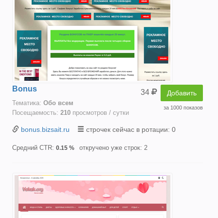
Bonus
34
Добавить
Тематика:
Oбо всем
за 1000 показов
Посещаемость:
210
просмотров / сутки
bonus.bizsait.ru
строчек сейчас в ротации: 0
Средний CTR:
откручено уже строк: 2
0.15 %