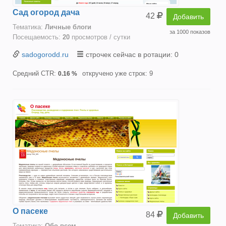
Сад огород дача
42
Добавить
Тематика:
Личные блоги
за 1000 показов
Посещаемость:
20
просмотров / сутки
sadogorodd.ru
строчек сейчас в ротации: 0
Средний CTR:
откручено уже строк: 9
0.16 %
О пасеке
84
Добавить
Тематика:
Oбо всем