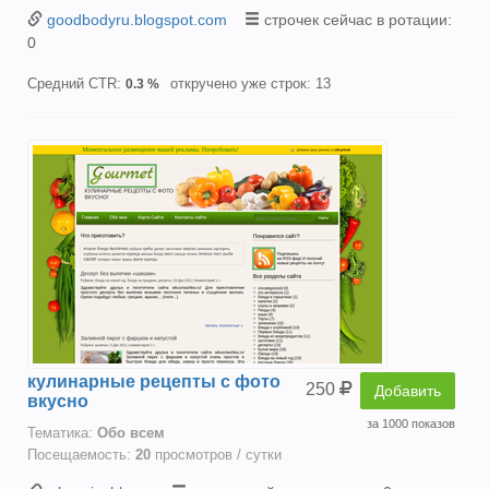
goodbodyru.blogspot.com
строчек сейчас в ротации:
0
Средний CTR:
откручено уже строк: 13
0.3 %
кулинарные рецепты с фото
250
Добавить
вкусно
за 1000 показов
Тематика:
Oбо всем
Посещаемость:
20
просмотров / сутки