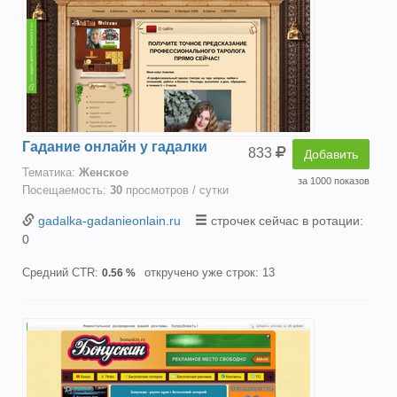
Гадание онлайн у гадалки
833
Добавить
Тематика:
Женское
за 1000 показов
Посещаемость:
30
просмотров / сутки
gadalka-gadanieonlain.ru
строчек сейчас в ротации:
0
Средний CTR:
откручено уже строк: 13
0.56 %