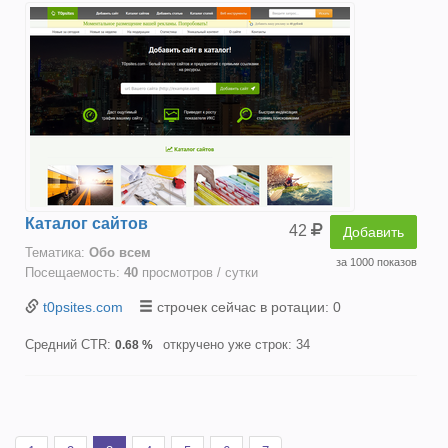
Каталог сайтов
42
Добавить
Тематика:
Oбо всем
за 1000 показов
Посещаемость:
40
просмотров / сутки
t0psites.com
строчек сейчас в ротации: 0
Средний CTR:
откручено уже строк: 34
0.68 %