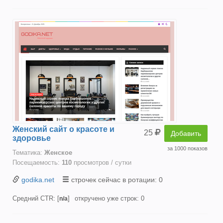
Женский сайт о красоте и
25
Добавить
здоровье
за 1000 показов
Тематика:
Женское
Посещаемость:
110
просмотров / сутки
godika.net
строчек сейчас в ротации: 0
Средний CTR: [
]
откручено уже строк: 0
n/a