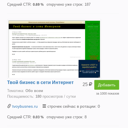
Средний CTR:
откручено уже строк: 187
0.69 %
Твой бизнес в сети Интернет
25
Добавить
Тематика:
Oбо всем
за 1000 показов
Посещаемость:
180
просмотров / сутки
tvoybusnes.ru
строчек сейчас в ротации: 0
Средний CTR:
откручено уже строк: 8
0.03 %