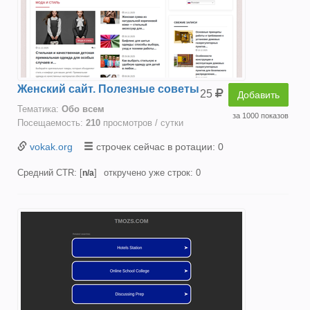
Женский сайт. Полезные советы
25
Добавить
Тематика:
Oбо всем
за 1000 показов
Посещаемость:
210
просмотров / сутки
vokak.org
строчек сейчас в ротации: 0
Средний CTR: [
]
откручено уже строк: 0
n/a