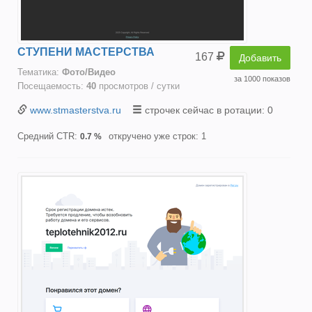
СТУПЕНИ МАСТЕРСТВА
167
Добавить
Тематика:
Фото/Видео
за 1000 показов
Посещаемость:
40
просмотров / сутки
www.stmasterstva.ru
строчек сейчас в ротации: 0
Средний CTR:
откручено уже строк: 1
0.7 %