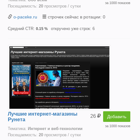
за 1000 показов
Посещаемость:
20
просмотров / сутки
o-paceke.ru
строчек сейчас в ротации: 0
Средний CTR:
откручено уже строк: 6
0.15 %
Лучшие интернет-магазины
26
Добавить
Рунета
за 1000 показов
Тематика:
Интернет и веб-технологии
Посещаемость:
20
просмотров / сутки