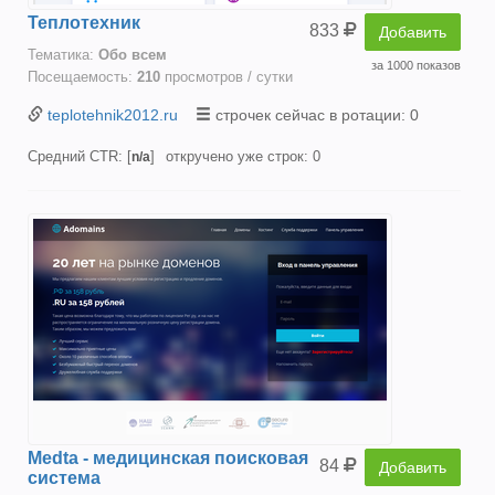
Теплотехник
833
Добавить
Тематика:
Oбо всем
за 1000 показов
Посещаемость:
210
просмотров / сутки
teplotehnik2012.ru
строчек сейчас в ротации: 0
Средний CTR: [
]
откручено уже строк: 0
n/a
Medta - медицинская поисковая
84
Добавить
система