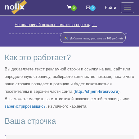
Войти
0
0
На
Не оплачивай показы - плати за переходы!.
Добавить вашу рекламу за
109 рублей
Как это работает?
Вы добавляете текст рекламной строки и ссылку на ваш сайт или
определенную страницу, выбираете количество показов, после чего
ваша строчка попадает в ротацию и будет показываться
посетителям в верхней части сайта (
http://shjem-krasivo.ru
).
Вы сможете следить за статистикой показов с этой страницы или,
зарегистрировавшись
, из личного кабинета.
Ваша строчка