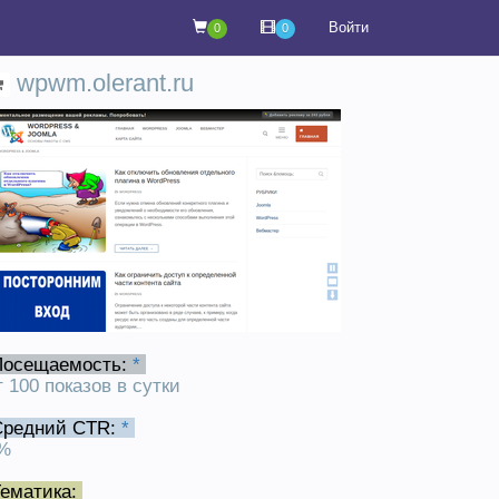
Войти
0
0
wpwm.olerant.ru
Посещаемость:
*
т 100 показов в сутки
Средний CTR:
*
%
ематика: