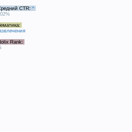
Средний CTR:
*
.02%
ематика:
азвлечения
olix Rank:
5