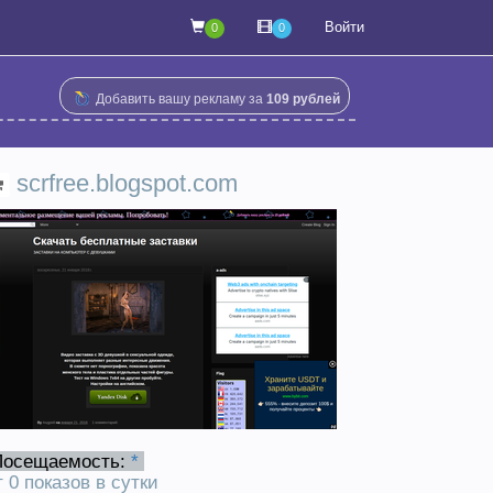
Войти
0
0
Добавить вашу рекламу за
109 рублей
scrfree.blogspot.com
Посещаемость:
*
т 0 показов в сутки