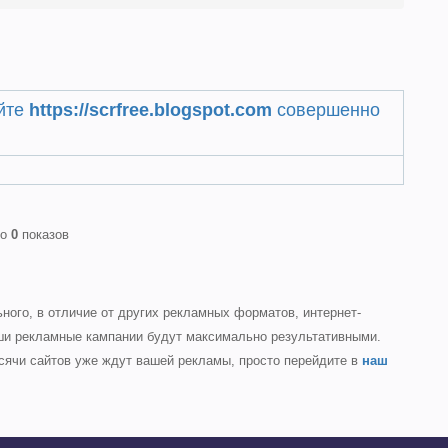
айте
https://scrfree.blogspot.com
совершенно
ло
0
показов
ого, в отличие от других рекламных форматов, интернет-
аши рекламные кампании будут максимально результативными.
ячи сайтов уже ждут вашей рекламы, просто перейдите в
наш