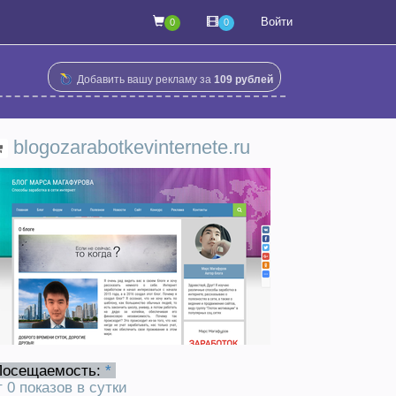
Войти
0
0
Добавить вашу рекламу за
109 рублей
blogozarabotkevinternete.ru
Посещаемость:
*
т 0 показов в сутки