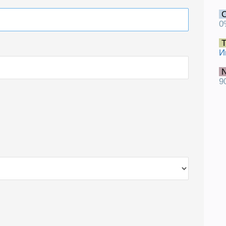
0
Т
И
N
9