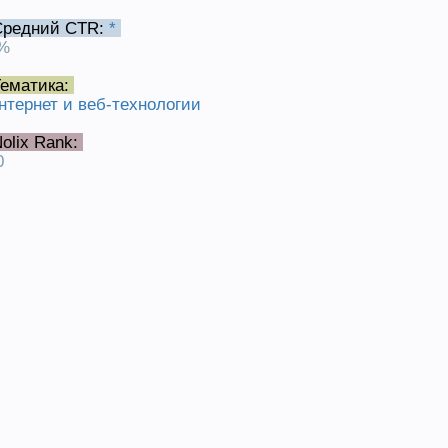
Средний CTR:
*
%
ематика:
нтернет и веб-технологии
olix Rank:
0