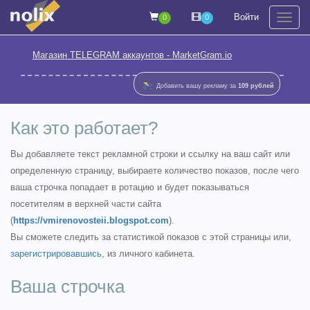
Войти
0
0
На
Магазин TELEGRAM аккаунтов - MarketGram.io
Добавить вашу рекламу за
109 рублей
Как это работает?
Вы добавляете текст рекламной строки и ссылку на ваш сайт или
определенную страницу, выбираете количество показов, после чего
ваша строчка попадает в ротацию и будет показываться
посетителям в верхней части сайта
(
https://vmirenovosteii.blogspot.com
).
Вы сможете следить за статистикой показов с этой страницы или,
зарегистрировавшись
, из личного кабинета.
Ваша строчка