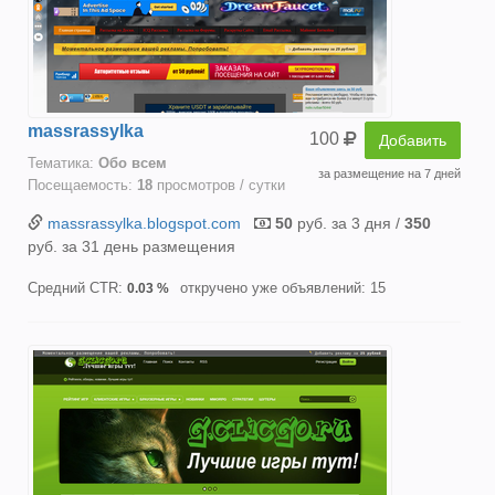
massrassylka
100
Добавить
Тематика:
Oбо всем
за размещение на 7 дней
Посещаемость:
18
просмотров / сутки
massrassylka.blogspot.com
50
руб. за 3 дня /
350
руб. за 31 день размещения
Средний CTR:
откручено уже объявлений: 15
0.03 %