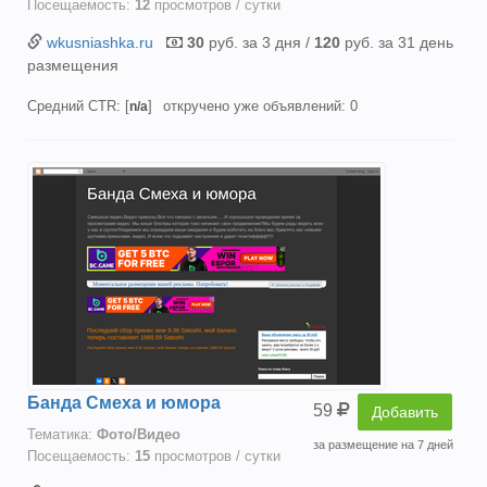
Посещаемость:
12
просмотров / сутки
wkusniashka.ru
30
руб. за 3 дня /
120
руб. за 31 день
размещения
Средний CTR: [
]
откручено уже объявлений: 0
n/a
Банда Смеха и юмора
59
Добавить
Тематика:
Фото/Видео
за размещение на 7 дней
Посещаемость:
15
просмотров / сутки