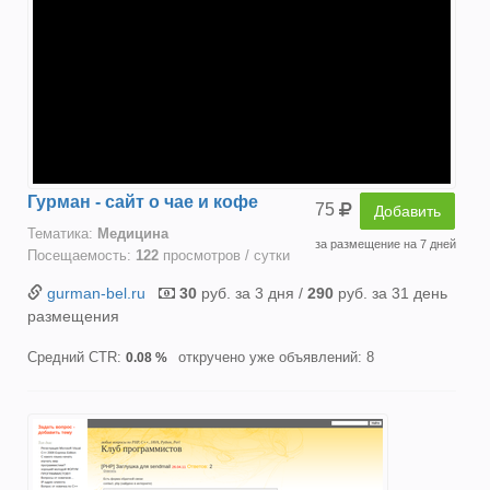
Гурман - сайт о чае и кофе
75
Добавить
Тематика:
Медицина
за размещение на 7 дней
Посещаемость:
122
просмотров / сутки
gurman-bel.ru
30
руб. за 3 дня /
290
руб. за 31 день
размещения
Средний CTR:
откручено уже объявлений: 8
0.08 %