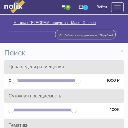
Войти
0
0
На
Магазин TELEGRAM аккаунтов - MarketGram.io
Добавить вашу рекламу за
108 рублей
×
Поиск
Цена недели размещения
0
1000
Суточная посещаемость
0
100К
Тематики