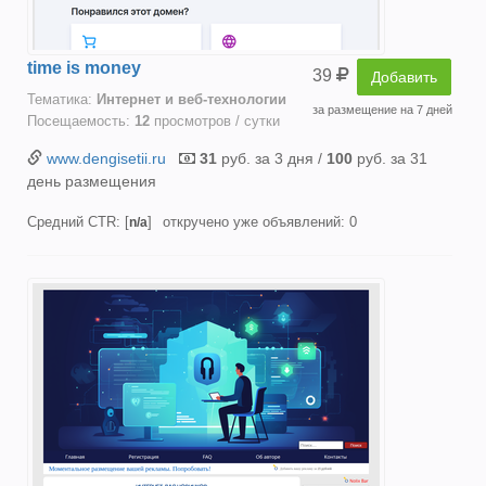
time is money
39
Добавить
Тематика:
Интернет и веб-технологии
за размещение на 7 дней
Посещаемость:
12
просмотров / сутки
www.dengisetii.ru
31
руб. за 3 дня /
100
руб. за 31
день размещения
Средний CTR: [
]
откручено уже объявлений: 0
n/a