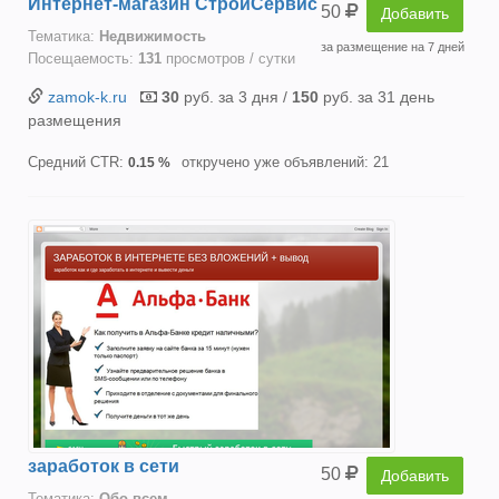
Интернет-магазин СтройСервис
50
Добавить
Тематика:
Недвижимость
за размещение на 7 дней
Посещаемость:
131
просмотров / сутки
zamok-k.ru
30
руб. за 3 дня /
150
руб. за 31 день
размещения
Средний CTR:
откручено уже объявлений: 21
0.15 %
заработок в сети
50
Добавить
Тематика:
Oбо всем