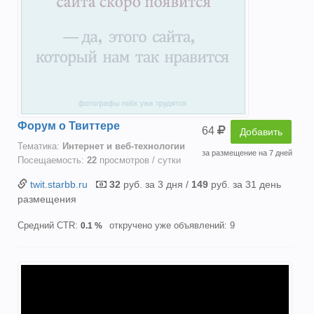
Форум о Твиттере
64
Добавить
Тематика:
Интернет и веб-технологии
за размещение на 7 дней
Посещаемость:
22
просмотров / сутки
twit.starbb.ru
32
руб. за 3 дня /
149
руб. за 31 день
размещения
Средний CTR:
откручено уже объявлений: 9
0.1 %