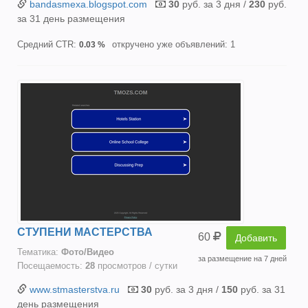
bandasmexa.blogspot.com
30
руб. за 3 дня /
230
руб.
за 31 день размещения
Средний CTR:
откручено уже объявлений: 1
0.03 %
СТУПЕНИ МАСТЕРСТВА
60
Добавить
Тематика:
Фото/Видео
за размещение на 7 дней
Посещаемость:
28
просмотров / сутки
www.stmasterstva.ru
30
руб. за 3 дня /
150
руб. за 31
день размещения