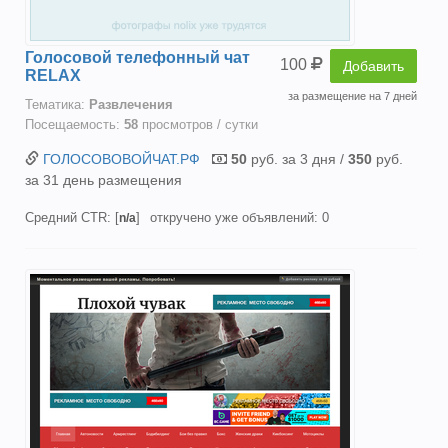
Голосовой телефонный чат
100
Добавить
RELAX
за размещение на 7 дней
Тематика:
Развлечения
Посещаемость:
58
просмотров / сутки
ГОЛОСОВОВОЙЧАТ.РФ
50
руб. за 3 дня /
350
руб.
за 31 день размещения
Средний CTR: [
]
откручено уже объявлений: 0
n/a