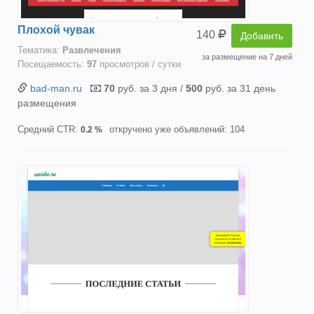
Плохой чувак
140
Добавить
Тематика:
Развлечения
за размещение на 7 дней
Посещаемость:
97
просмотров / сутки
bad-man.ru
70
руб. за 3 дня /
500
руб. за 31 день
размещения
Средний CTR:
откручено уже объявлений: 104
0.2 %