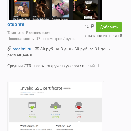
otdahni
40
Добавить
Тематика:
Развлечения
за размещение на 7 дней
Посещаемость:
17
просмотров / сутки
otdahni.ru
30
руб. за 3 дня /
60
руб. за 31 день
размещения
Средний CTR:
откручено уже объявлений: 1
100 %