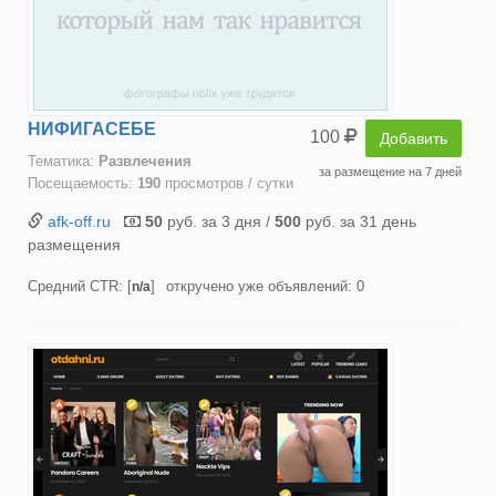
НИФИГАСЕБЕ
100
Добавить
Тематика:
Развлечения
за размещение на 7 дней
Посещаемость:
190
просмотров / сутки
afk-off.ru
50
руб. за 3 дня /
500
руб. за 31 день
размещения
Средний CTR: [
]
откручено уже объявлений: 0
n/a