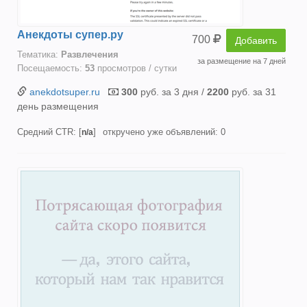
Анекдоты супер.ру
700
Добавить
Тематика:
Развлечения
за размещение на 7 дней
Посещаемость:
53
просмотров / сутки
anekdotsuper.ru
300
руб. за 3 дня /
2200
руб. за 31
день размещения
Средний CTR: [
]
откручено уже объявлений: 0
n/a