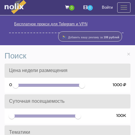
Войти
0
0
На
Бесплатное прокси для Telegram и VPN
Добавить вашу рекламу за
108 рублей
×
Поиск
Цена недели размещения
0
1000
Суточная посещаемость
0
100К
Тематики