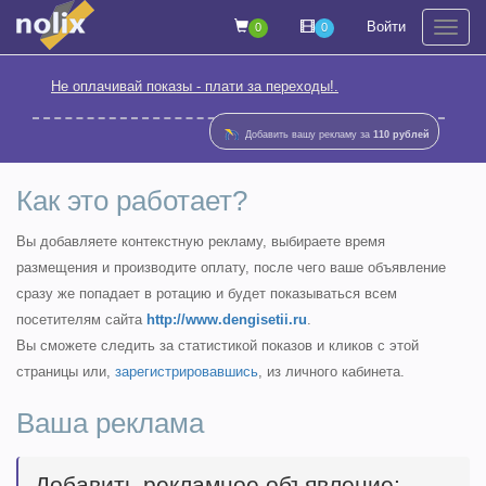
Войти
0
0
На
Не оплачивай показы - плати за переходы!.
Добавить вашу рекламу за
110 рублей
Как это работает?
Вы добавляете контекстную рекламу, выбираете время
размещения и производите оплату, после чего ваше объявление
сразу же попадает в ротацию и будет показываться всем
посетителям сайта
http://www.dengisetii.ru
.
Вы сможете следить за статистикой показов и кликов с этой
страницы или,
зарегистрировавшись
, из личного кабинета.
Ваша реклама
Добавить рекламное объявление: