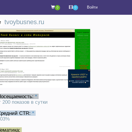
Войти
0
0
tvoybusnes.ru
Посещаемость:
*
т 200 показов в сутки
Средний CTR:
*
.03%
ематика: