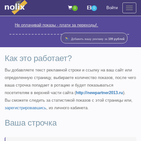
Войти
0
0
На
Не оплачивай показы - плати за переходы!.
Добавить вашу рекламу за
109 рублей
Как это работает?
Вы добавляете текст рекламной строки и ссылку на ваш сайт или
определенную страницу, выбираете количество показов, после чего
ваша строчка попадает в ротацию и будет показываться
посетителям в верхней части сайта (
http://newpartner2013.ru
).
Вы сможете следить за статистикой показов с этой страницы или,
зарегистрировавшись
, из личного кабинета.
Ваша строчка