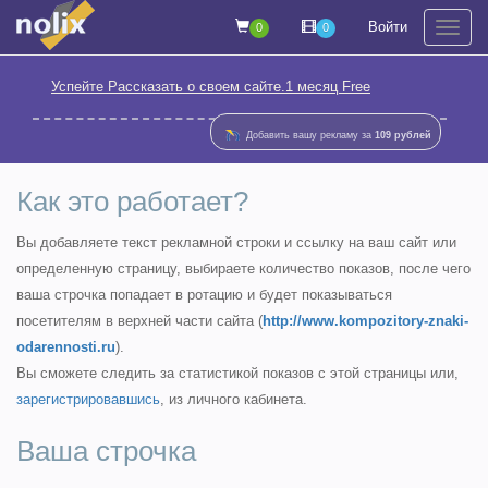
Войти
0
0
На
Успейте Рассказать о своем сайте.1 месяц Free
Добавить вашу рекламу за
109 рублей
Как это работает?
Вы добавляете текст рекламной строки и ссылку на ваш сайт или
определенную страницу, выбираете количество показов, после чего
ваша строчка попадает в ротацию и будет показываться
посетителям в верхней части сайта (
http://www.kompozitory-znaki-
odarennosti.ru
).
Вы сможете следить за статистикой показов с этой страницы или,
зарегистрировавшись
, из личного кабинета.
Ваша строчка