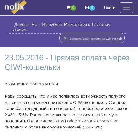
Войти
0
0
На
Домены .RU - 149 рублей. Регистратор с 12-летним
стажем.
Добавить вашу рекламу за
110 рублей
23.05.2016 - Прямая оплата через
QIWI-кошельки
Уважаемые пользователи!
Рады сообщить, что у нас появилась возможность прямого
мгновенного приема платежей с QIWI-кошельков. Средняя
комиссия на данный тип операций теперь составляет около
2.4% - 3.6%. Ранее, возможность оплачивать рекламу и
пополнять баланс через QIWI обеспечивали сторонние
биллинги с более высокой комиссией (5% - 8%).