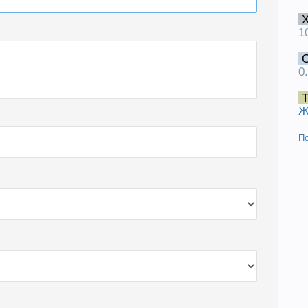
1
0
Т
Ж
П