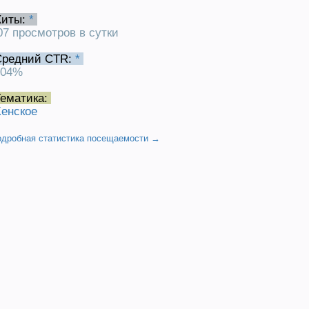
Хиты:
*
07 просмотров в сутки
Средний CTR:
*
.04%
ематика:
енское
одробная статистика посещаемости →