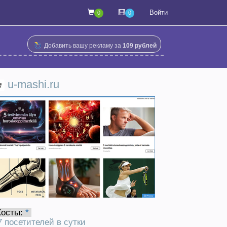
Войти
0
0
Добавить вашу рекламу за
109 рублей
u-mashi.ru
Хосты:
*
7 посетителей в сутки