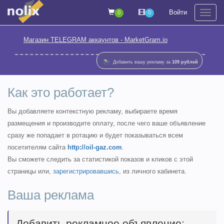
Войти
0
0
На
Магазин TELEGRAM аккаунтов - MarketGram.io
Добавить вашу рекламу за
109 рублей
Как это работает?
Вы добавляете контекстную рекламу, выбираете время
размещения и производите оплату, после чего ваше объявление
сразу же попадает в ротацию и будет показываться всем
посетителям сайта
http://oil-gaz.com
.
Вы сможете следить за статистикой показов и кликов с этой
страницы или,
зарегистрировавшись
, из личного кабинета.
Ваша реклама
Добавить рекламное объявление: