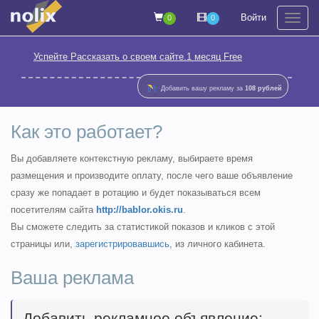
Войти
0
0
На
Успейте Рассказать о своем сайте.1 месяц Free
Добавить вашу рекламу за
108 рублей
Как это работает?
Вы добавляете контекстную рекламу, выбираете время
размещения и производите оплату, после чего ваше объявление
сразу же попадает в ротацию и будет показываться всем
посетителям сайта
http://bablor.okis.ru
.
Вы сможете следить за статистикой показов и кликов с этой
страницы или,
зарегистрировавшись
, из личного кабинета.
Ваша реклама
Добавить рекламное объявление: